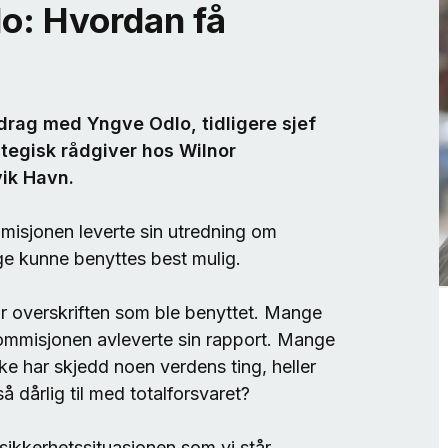
o: Hvordan få
redrag med Yngve Odlo, tidligere sjef
ategisk rådgiver hos Wilnor
ik Havn.
misjonen leverte sin utredning om
e kunne benyttes best mulig.
var overskriften som ble benyttet. Mange
kommisjonen avleverte sin rapport. Mange
kke har skjedd noen verdens ting, heller
å dårlig til med totalforsvaret?
sikkerhetssituasjonen som vi står