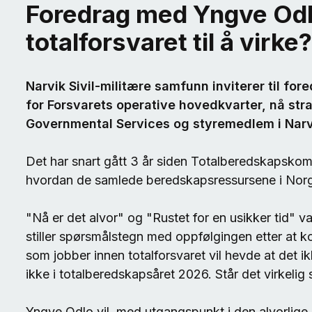
Foredrag med Yngve Odl
totalforsvaret til å virke?
Narvik Sivil-militære samfunn inviterer til fo
for Forsvarets operative hovedkvarter, nå str
Governmental Services og styremedlem i Narv
Det har snart gått 3 år siden Totalberedskapskom
hvordan de samlede beredskapsressursene i Norg
"Nå er det alvor" og "Rustet for en usikker tid" 
stiller spørsmålstegn med oppfølgingen etter at 
som jobber innen totalforsvaret vil hevde at det i
ikke i totalberedskapsåret 2026. Står det virkelig s
Yngve Odlo vil, med utgangspunkt i den alvorlige 