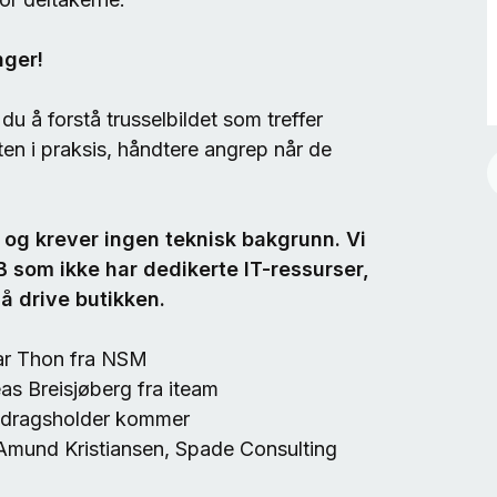
nger!
du å forstå trusselbildet som treffer
ten i praksis, håndtere angrep når de
 og krever ingen teknisk bakgrunn. Vi
B som ikke har dedikerte IT-ressurser,
å drive butikken.
oar Thon fra NSM
eas Breisjøberg fra iteam
redragsholder kommer
d Amund Kristiansen, Spade Consulting