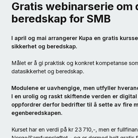
Gratis webinarserie om d
beredskap for SMB
I april og mai arrangerer Kupa en gratis kursser
sikkerhet og beredskap.
Målet er å gi praktisk og konkret kompetanse som
datasikkerhet og beredskap.
Modulene er uavhengige, men utfyller hverandr
I en urolig og raskt skiftende verden er digita
oppfordrer derfor bedrifter til å sette av fire
egenberedskapen.
Kurset har en verdi på kr 23 710,-, men er fullfin
Norge/Samfunnsløftet – og er dermed helt gratis f