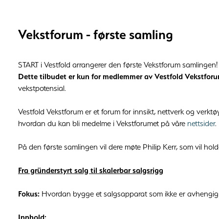
Vekstforum - første samling
START i Vestfold arrangerer den første Vekstforum samlingen!
Dette tilbudet er kun for medlemmer av Vestfold Vekstfor
vekstpotensial.
Vestfold Vekstforum er et forum for innsikt, nettverk og verktø
hvordan du kan bli medelme i Vekstforumet på våre
nettsider
.
På den første samlingen vil dere møte Philip Kerr, som vil hol
Fra gründerstyrt salg til skalerbar salgsrigg
Fokus:
Hvordan bygge et salgsapparat som ikke er avhengig av
Innhold: