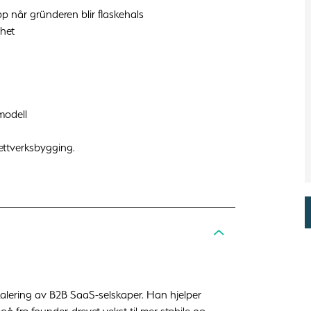
p når gründeren blir flaskehals
het
modell
 nettverksbygging.
skalering av B2B SaaS-selskaper. Han hjelper