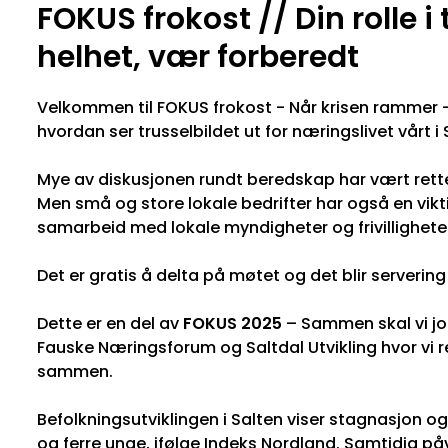
FOKUS frokost // Din rolle 
helhet, vær forberedt
Velkommen til FOKUS frokost - Når krisen rammer -
hvordan ser trusselbildet ut for næringslivet vårt i
Mye av diskusjonen rundt beredskap har vært ret
Men små og store lokale bedrifter har også en viktig
samarbeid med lokale myndigheter og frivillighete
Det er gratis å delta på møtet og det blir servering
Dette er en del av
FOKUS 2025
– Sammen skal vi jo
Fauske Næringsforum og Saltdal Utvikling hvor vi r
sammen.
Befolkningsutviklingen i Salten viser stagnasjon o
og ferre unge, ifølge Indeks Nordland. Samtidig påvi