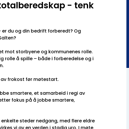
i totalberedskap - tenk
 er du og din bedrift forberedt? Og
 Salten?
tet mot storbyene og kommunenes rolle.
 rolle å spille – både i forberedelse og i
n.
 av frokost før møtestart.
bbe smartere, et samarbeid i regi av
etter fokus på å jobbe smartere,
g enkelte steder nedgang, med flere eldre
rkes vi av en verden i stadig uro. I møte